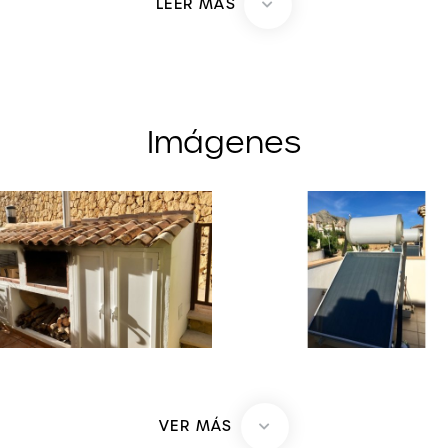
LEER MÁS
barbacoa en la parte trasera, desde donde puedes accede
incluyen jardines y una piscina.
trarás dos dormitorios dobles, cada uno con su propio ba
privacidad y confort.
Imágenes
a a un espectacular solárium, perfecto para disfrutar de la
nitaria está equipada con piscinas, jardines y áreas de j
orno perfecto para toda la familia. Su ubicación es inmejor
 Altea, en una zona tranquila y rodeada de naturaleza, id
privacidad.
mente se buscan interesados en invertir en la venta para al
VER MÁS