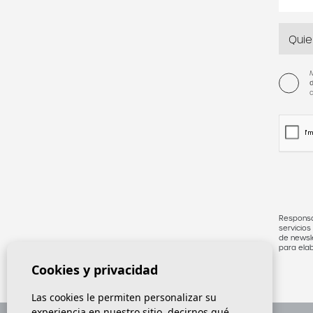
M
Responsa
servicios
de newsle
para elab
datos, so
Cookies y privacidad
Proceden
adicional
Las cookies le permiten personalizar su
experiencia en nuestro sitio, decirnos qué