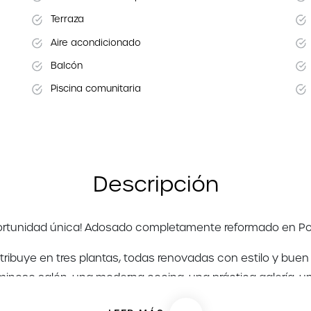
Terraza
Aire acondicionado
Balcón
Piscina comunitaria
Descripción
ortunidad única! Adosado completamente reformado en Po
ribuye en tres plantas, todas renovadas con estilo y buen g
uminoso salón, una moderna cocina, una práctica galería, u
elajarte al sol o hacer una comida al aire libre. Además, cue