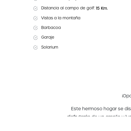
Distancia al campo de golf:
15 Km.
Vistas a la montaña
Barbacoa
Garaje
Solarium
¡Op
Este hermoso hogar se dist
disfrutarás de un amplio y l
jardín privado, ideal para r