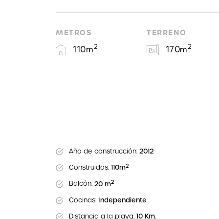
METROS
TERRENO
2
2
110m
170m
Año de construcción:
2012
2
Construidos:
110m
2
Balcón:
20 m
Cocinas:
Independiente
Distancia a la playa:
10 Km.