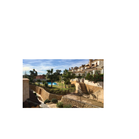
r a las zonas comunes, que
ño completo, proporcionando
s vistas panorámicas al mar y a
uego para los más pequeños,
able, a solo 10 minutos de las
eal para quienes buscan paz y
quiler.