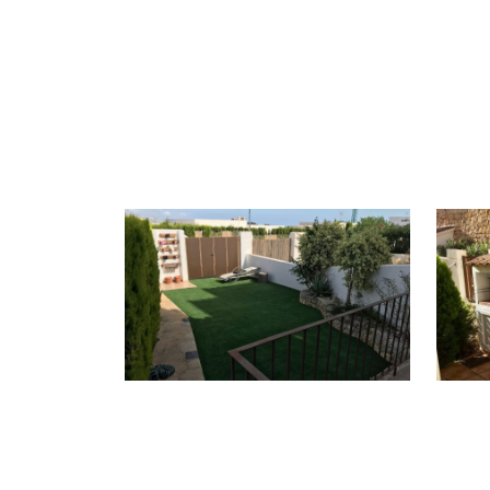
delantera y un patio con 
En la segunda planta encon
La tercera planta está dedicad
las montañas. La zona comu
haciendo de este lugar un ent
famosas playas de Benidorm y
Previa