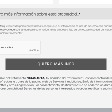
arque la casilla para contactarnos y acepte que su información se use de acuerdo con nuest
de privacidad
que se agregará automáticamente a nuestra lista de correo, pero puede cancelarl
cualquier momento*
VILLAS ALFAZ, SL
ble del tratamiento:
,
Finalidad del tratamiento:
Gestión y control de l
 ofrecidos a través de la página Web de Servicios inmobiliarios, Envío de información 
tter y otros,
Legitimación:
Por consentimiento,
Destinatarios:
No se cederan los datos,
orar contabilidad,
Derechos de las personas interesadas:
Acceder, rectificar y suprimi
licitar la portabilidad de los mismos, oponerse altratamiento y solicitar la limitación de
cia de los datos:
El Propio interesado,
Información Adicional:
Puede consultarse la inf
 y detallada sobre protección de datos
Aquí
.