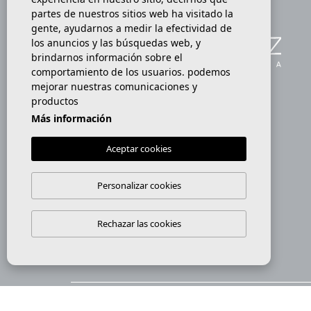
partes de nuestros sitios web ha visitado la
gente, ayudarnos a medir la efectividad de
los anuncios y las búsquedas web, y
brindarnos información sobre el
comportamiento de los usuarios. podemos
mejorar nuestras comunicaciones y
productos
Más información
Aceptar cookies
Personalizar cookies
RAICV:
API Nº:
2209
000653
Rechazar las cookies
© 2026
Villas Alfaz
·
Nota legal
·
Privacidad
·
Cooki