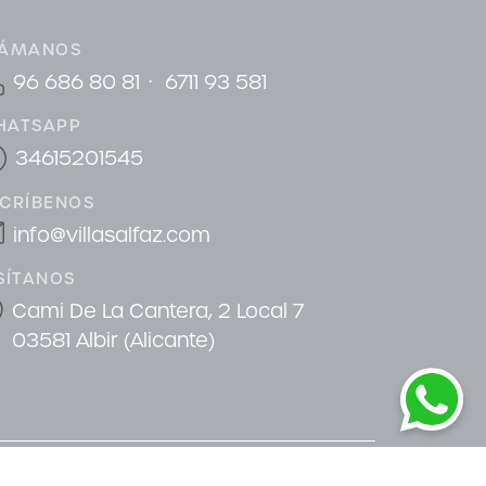
LÁMANOS
·
96 686 80 81
6711 93 581
HATSAPP
34615201545
CRÍBENOS
info@villasalfaz.com
SÍTANOS
Cami De La Cantera, 2 Local 7
03581 Albir (Alicante)
Diseño & CRM:
Mediaelx