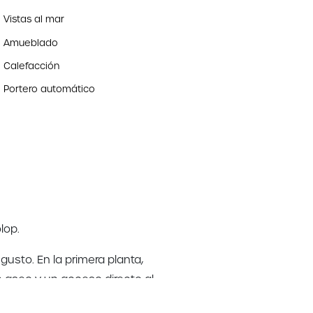
Vistas al mar
Amueblado
Calefacción
Portero automático
lop.
usto. En la primera planta,
n aseo y un acceso directo al
nta con un balcón en la parte