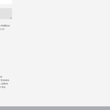
ra
Política
a en
os
a traves
 salvo
r los
 éste,
ormación